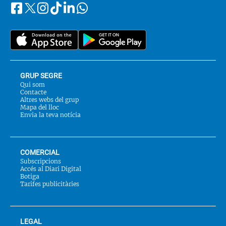
Facebook
Instagram
Tiktok
Linkedin
Whatsapp
Segueix-
Twitter
nos
a::
GRUP SEGRE
Qui som
Contacte
Altres webs del grup
Mapa del lloc
Envia la teva notícia
COMERCIAL
Subscripcions
Accés al Diari Digital
Botiga
Tarifes publicitàries
LEGAL