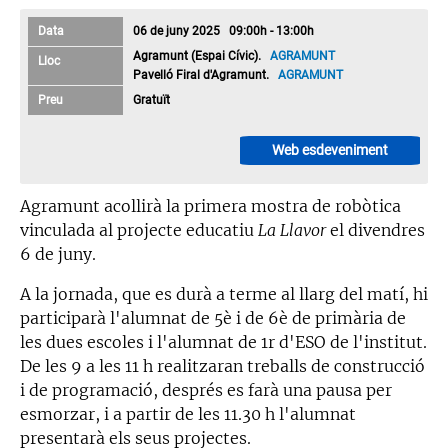
Data
06 de juny 2025 09:00h - 13:00h
Agramunt (Espai Cívic).
AGRAMUNT
Lloc
Pavelló Firal d'Agramunt.
AGRAMUNT
Preu
Gratuït
Web esdeveniment
Agramunt acollirà la primera mostra de robòtica
vinculada al projecte educatiu
La Llavor
el divendres
6 de juny.
A la jornada, que es durà a terme al llarg del matí, hi
participarà l'alumnat de 5è i de 6è de primària de
les dues escoles i l'alumnat de 1r d'ESO de l'institut.
De les 9 a les 11 h realitzaran treballs de construcció
i de programació, després es farà una pausa per
esmorzar, i a partir de les 11.30 h l'alumnat
presentarà els seus projectes.