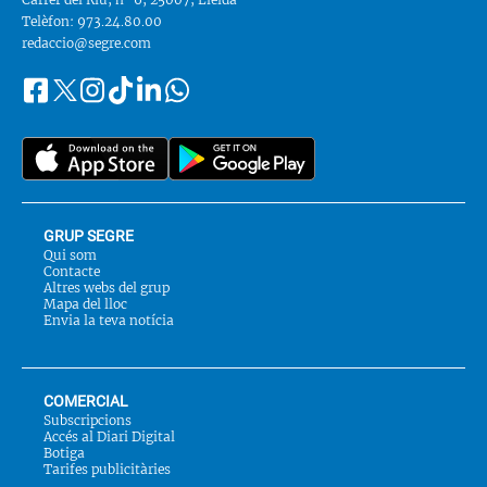
Telèfon: 973.24.80.00
redaccio@segre.com
Facebook
Instagram
Tiktok
Linkedin
Whatsapp
Segueix-
Twitter
nos
a::
GRUP SEGRE
Qui som
Contacte
Altres webs del grup
Mapa del lloc
Envia la teva notícia
COMERCIAL
Subscripcions
Accés al Diari Digital
Botiga
Tarifes publicitàries