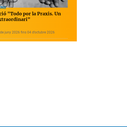
ONS
ció "Todo por la Praxis. Un
extraordinari"
de juny 2026 fins 04 d’octubre 2026