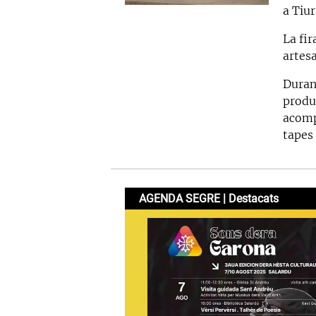
a Tiu
La fi
artesa
Duran
produ
acomp
tapes
AGENDA SEGRE | Destacats