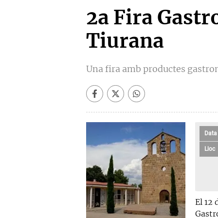
2a Fira Gast
Tiurana
Una fira amb productes gastron
Data
Lloc
El 12 
Gastr