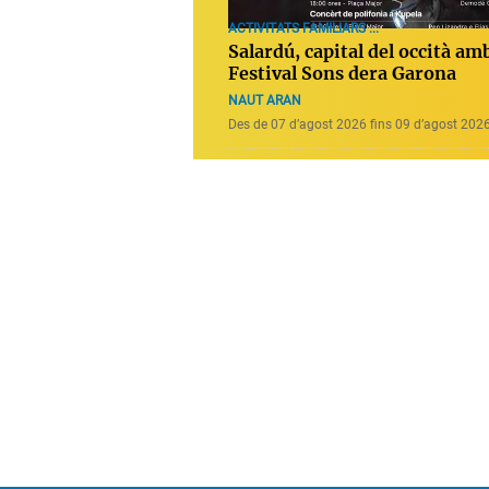
ACTIVITATS FAMILIARS ...
Salardú, capital del occità amb
Festival Sons dera Garona
NAUT ARAN
Des de 07 d’agost 2026 fins 09 d’agost 202