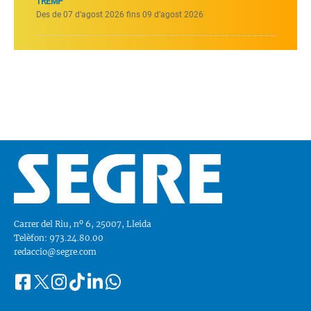
TREMP
Des de 07 d’agost 2026 fins 09 d’agost 2026
Carrer del Riu, nº 6, 25007, Lleida
Telèfon: 973.24.80.00
redaccio@segre.com
Facebook
Instagram
Tiktok
Linkedin
Whatsapp
Segueix-
Twitter
nos