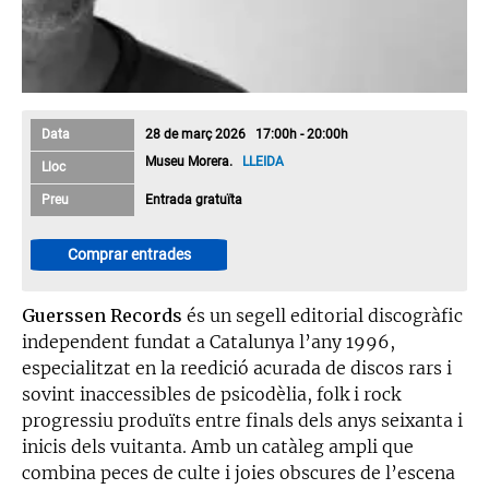
Data
28 de març 2026 17:00h - 20:00h
Museu Morera.
LLEIDA
Lloc
Preu
Entrada gratuïta
Comprar entrades
Guerssen Records
és un segell editorial discogràfic
independent fundat a Catalunya l’any 1996,
especialitzat en la reedició acurada de discos rars i
sovint inaccessibles de psicodèlia, folk i rock
progressiu produïts entre finals dels anys seixanta i
inicis dels vuitanta. Amb un catàleg ampli que
combina peces de culte i joies obscures de l’escena