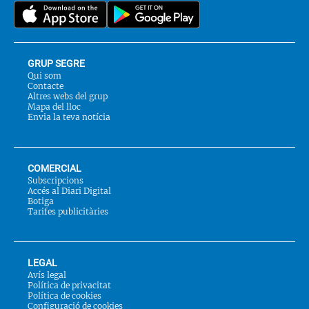
a::
GRUP SEGRE
Qui som
Contacte
Altres webs del grup
Mapa del lloc
Envia la teva notícia
COMERCIAL
Subscripcions
Accés al Diari Digital
Botiga
Tarifes publicitàries
LEGAL
Avís legal
Política de privacitat
Política de cookies
Configuració de cookies