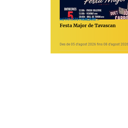
ACTIVITATS FAMILIARS ...
Festa Major de Tavascan
Des de 05 d’agost 2026 fins 08 d’agost 202