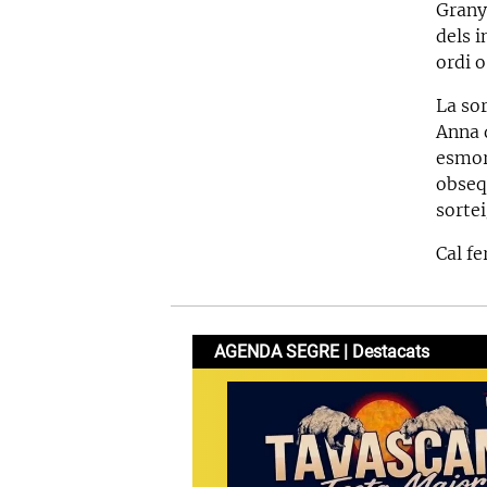
Grany
dels 
ordi o
La sor
Anna 
esmorz
obsequ
sortei
Cal fe
AGENDA SEGRE | Destacats