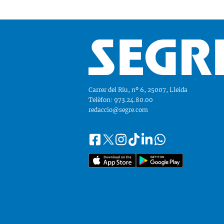
Carrer del Riu, nº 6, 25007, Lleida
Telèfon: 973.24.80.00
redaccio@segre.com
Facebook
Instagram
Tiktok
Linkedin
Whatsapp
Segueix-
Twitter
nos
a::