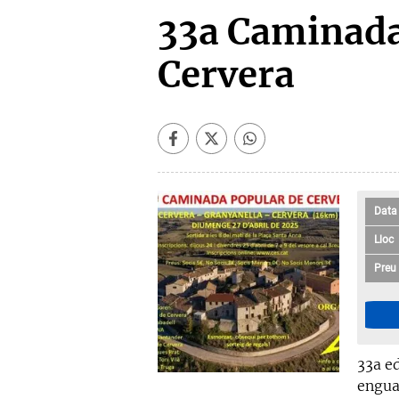
33a Caminada
Cervera
Data
Lloc
Preu
33a ed
engua