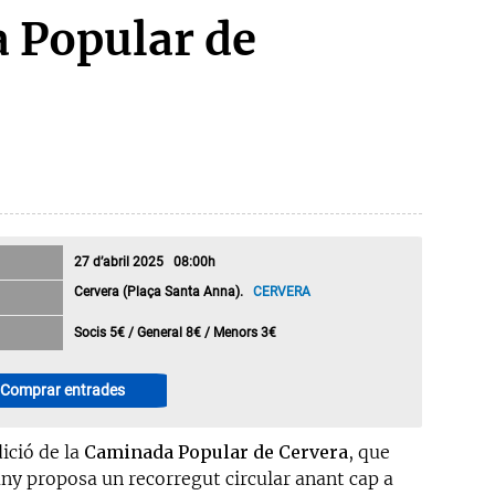
 Popular de
27 d’abril 2025 08:00h
Cervera (Plaça Santa Anna).
CERVERA
Socis 5€ / General 8€ / Menors 3€
Comprar entrades
ició de la
Caminada Popular de Cervera
, que
ny proposa un recorregut circular anant cap a