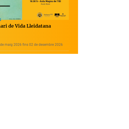
S
ari de Vida Lleidatana
 de maig 2026 fins 02 de desembre 2026