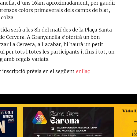
anella, d'uns 16km aproximadament, per gaudir
intensos colors primaverals dels camps de blat,
 colza.
tida serà a les 8h del matí des de la Plaça Santa
de Cervera. A Granyanella s'oferirà un bon
ar i a Cervera, a l'acabar, hi haurà un petit
i per tots i totes les participants i, fins i tot, un
g amb regals variats.
r inscripció prèvia en el següent
enllaç