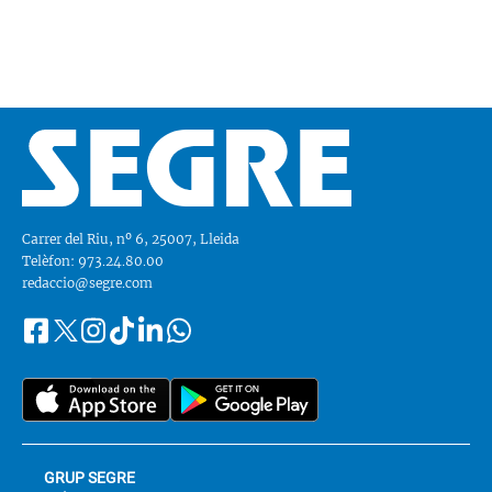
Carrer del Riu, nº 6, 25007, Lleida
Telèfon: 973.24.80.00
redaccio@segre.com
Facebook
Instagram
Tiktok
Linkedin
Whatsapp
Segueix-
Twitter
nos
a::
GRUP SEGRE