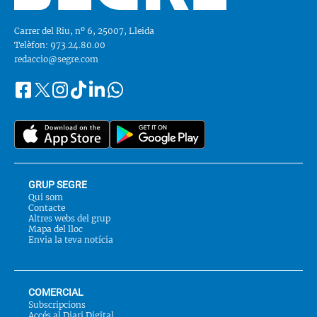
Carrer del Riu, nº 6, 25007, Lleida
Telèfon: 973.24.80.00
redaccio@segre.com
Facebook
Instagram
Tiktok
Linkedin
Whatsapp
Segueix-
Twitter
nos
a::
GRUP SEGRE
Qui som
Contacte
Altres webs del grup
Mapa del lloc
Envia la teva notícia
COMERCIAL
Subscripcions
Accés al Diari Digital