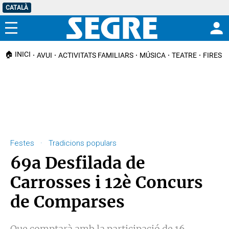
CATALÀ
Menú
🏠 INICI
AVUI
ACTIVITATS FAMILIARS
MÚSICA
TEATRE
FIRES I
Festes · Tradicions populars
69a Desfilada de
Carrosses i 12è Concurs
de Comparses
Que comptarà amb la participació de 16