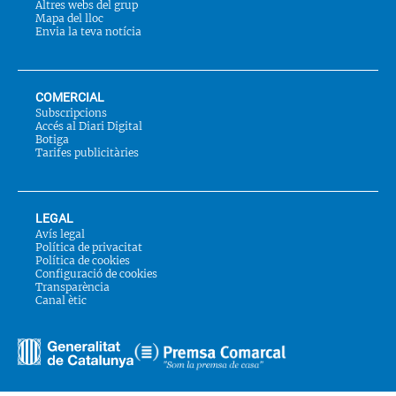
Altres webs del grup
Mapa del lloc
Envia la teva notícia
COMERCIAL
Subscripcions
Accés al Diari Digital
Botiga
Tarifes publicitàries
LEGAL
Avís legal
Política de privacitat
Política de cookies
Configuració de cookies
Transparència
Canal ètic