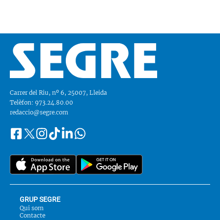
Carrer del Riu, nº 6, 25007, Lleida
Telèfon: 973.24.80.00
redaccio@segre.com
Facebook
Instagram
Tiktok
Linkedin
Whatsapp
Segueix-
Twitter
nos
a::
GRUP SEGRE
Qui som
Contacte