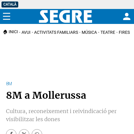
CATALÀ
Menú
🏠 INICI
AVUI
ACTIVITATS FAMILIARS
MÚSICA
TEATRE
FIRES I
8M
8M a Mollerussa
Cultura, reconeixement i reivindicació per
visibilitzar les dones