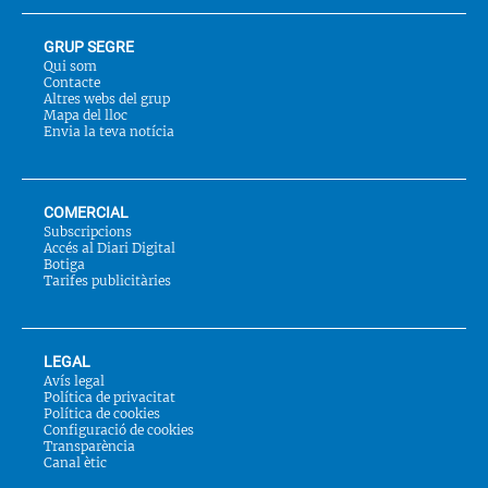
GRUP SEGRE
Qui som
Contacte
Altres webs del grup
Mapa del lloc
Envia la teva notícia
COMERCIAL
Subscripcions
Accés al Diari Digital
Botiga
Tarifes publicitàries
LEGAL
Avís legal
Política de privacitat
Política de cookies
Configuració de cookies
Transparència
Canal ètic