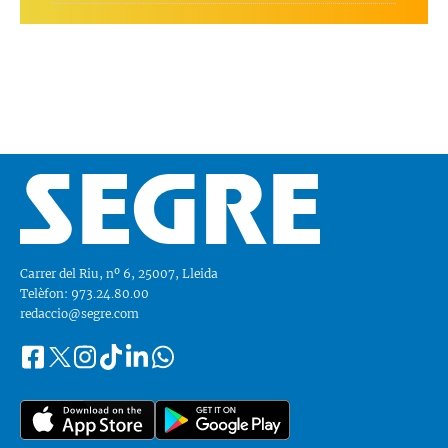
Carrer del Riu, nº 6, 25007, Lleida
Telèfon: 973.24.80.00
redaccio@segre.com
Facebook
Instagram
Tiktok
Linkedin
Whatsapp
Segueix-
Twitter
nos
a::