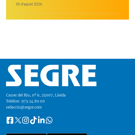
30 d’agost 2026
Carrer del Riu, nº 6, 25007, Lleida
Telèfon: 973.24.80.00
redaccio@segre.com
Facebook
Instagram
Tiktok
Linkedin
Whatsapp
Segueix-
Twitter
nos
a::