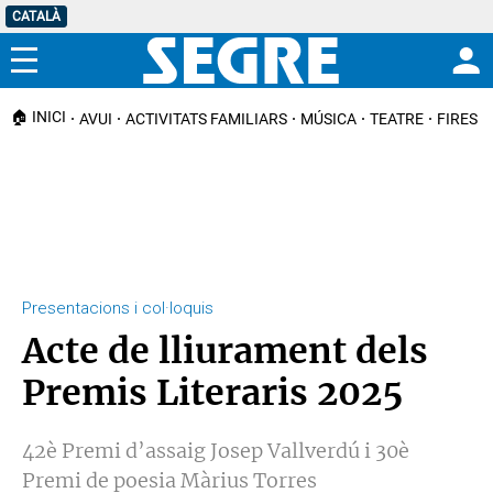
CATALÀ
Menú
🏠 INICI
AVUI
ACTIVITATS FAMILIARS
MÚSICA
TEATRE
FIRES I
Presentacions i col·loquis
Acte de lliurament dels
Premis Literaris 2025
42è Premi d’assaig Josep Vallverdú i 30è
Premi de poesia Màrius Torres