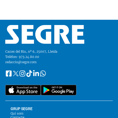
Carrer del Riu, nº 6, 25007, Lleida
Telèfon: 973.24.80.00
redaccio@segre.com
Facebook
Instagram
Tiktok
Linkedin
Whatsapp
Segueix-
Twitter
nos
a::
GRUP SEGRE
Qui som
Contacte