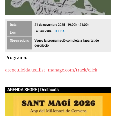
Data
21 de novembre 2025 19:00h - 21:00h
La Seu Vella.
LLEIDA
Lloc
Observacions
Vegeu la programació completa a l'apartat de
descripció
Programa:
ateneulleida.us1.list-manage.com/track/click
AGENDA SEGRE | Destacats