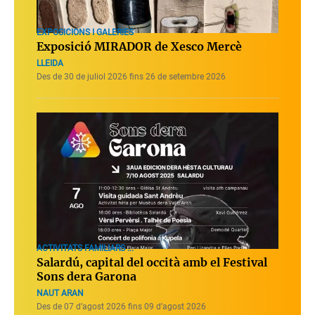
EXPOSICIONS I GALERIES
Exposició MIRADOR de Xesco Mercè
LLEIDA
Des de 30 de juliol 2026 fins 26 de setembre 2026
ACTIVITATS FAMILIARS ...
Salardú, capital del occità amb el Festival
Sons dera Garona
NAUT ARAN
Des de 07 d’agost 2026 fins 09 d’agost 2026