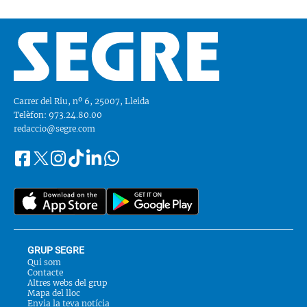
Carrer del Riu, nº 6, 25007, Lleida
Telèfon: 973.24.80.00
redaccio@segre.com
Facebook
Instagram
Tiktok
Linkedin
Whatsapp
Segueix-
Twitter
nos
a::
GRUP SEGRE
Qui som
Contacte
Altres webs del grup
Mapa del lloc
Envia la teva notícia