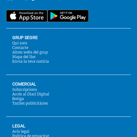
Twitter
nos
a::
GRUP SEGRE
Qui som
Contacte
Altres webs del grup
Mapa del lloc
Envia la teva notícia
COMERCIAL
Subscripcions
Accés al Diari Digital
Botiga
Tarifes publicitàries
LEGAL
Avís legal
Política de privacitat