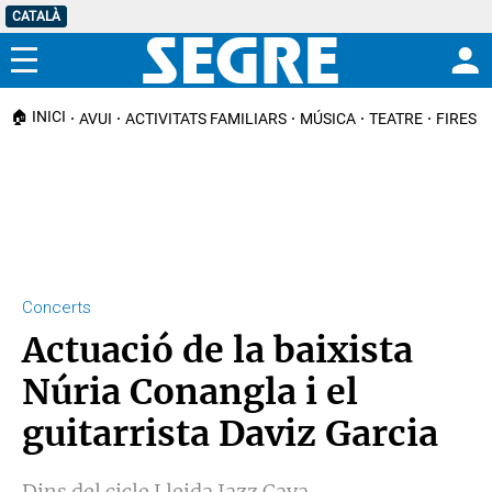
CATALÀ
Menú
🏠 INICI
AVUI
ACTIVITATS FAMILIARS
MÚSICA
TEATRE
FIRES I
Concerts
Actuació de la baixista
Núria Conangla i el
guitarrista Daviz Garcia
Dins del cicle Lleida Jazz Cava