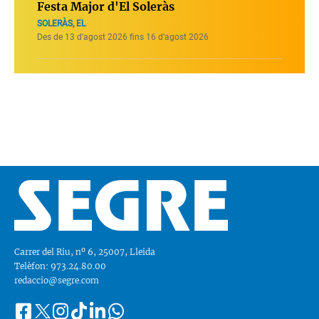
Festa Major d'El Soleràs
SOLERÀS, EL
Des de 13 d’agost 2026 fins 16 d’agost 2026
Carrer del Riu, nº 6, 25007, Lleida
Telèfon: 973.24.80.00
redaccio@segre.com
Facebook
Instagram
Tiktok
Linkedin
Whatsapp
Segueix-