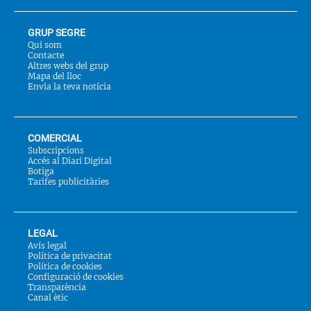
GRUP SEGRE
Qui som
Contacte
Altres webs del grup
Mapa del lloc
Envia la teva notícia
COMERCIAL
Subscripcions
Accés al Diari Digital
Botiga
Tarifes publicitàries
LEGAL
Avís legal
Política de privacitat
Política de cookies
Configuració de cookies
Transparència
Canal ètic