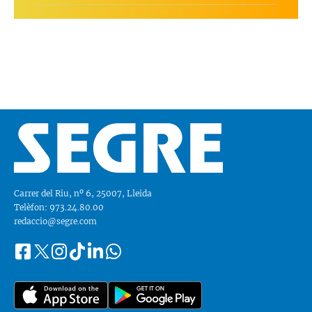
Carrer del Riu, nº 6, 25007, Lleida
Telèfon: 973.24.80.00
redaccio@segre.com
Facebook
Instagram
Tiktok
Linkedin
Whatsapp
Segueix-
Twitter
nos
a::