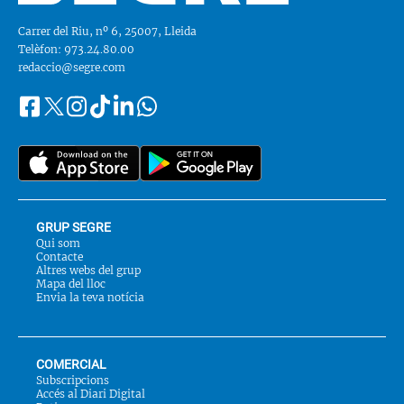
Carrer del Riu, nº 6, 25007, Lleida
Telèfon: 973.24.80.00
redaccio@segre.com
Facebook
Instagram
Tiktok
Linkedin
Whatsapp
Segueix-
Twitter
nos
a::
GRUP SEGRE
Qui som
Contacte
Altres webs del grup
Mapa del lloc
Envia la teva notícia
COMERCIAL
Subscripcions
Accés al Diari Digital