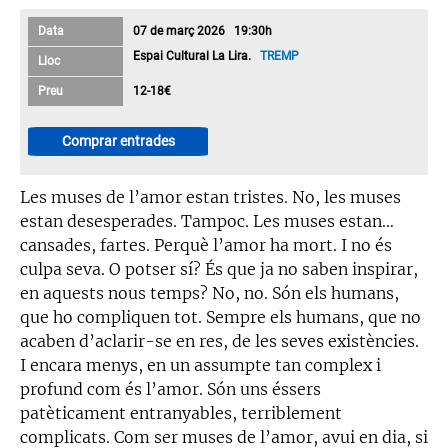
Data
07 de març 2026 19:30h
Espai Cultural La Lira.
TREMP
Lloc
Preu
12-18€
Comprar entrades
Les muses de l’amor estan tristes. No, les muses
estan desesperades. Tampoc. Les muses estan…
cansades, fartes. Perquè l’amor ha mort. I no és
culpa seva. O potser sí? És que ja no saben inspirar,
en aquests nous temps? No, no. Són els humans,
que ho compliquen tot. Sempre els humans, que no
acaben d’aclarir-se en res, de les seves existències.
I encara menys, en un assumpte tan complex i
profund com és l’amor. Són uns éssers
patèticament entranyables, terriblement
complicats. Com ser muses de l’amor, avui en dia, si