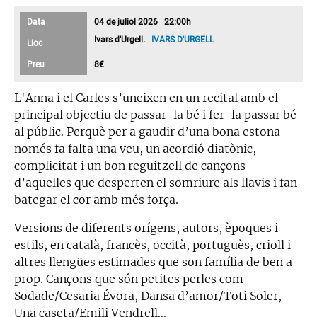
Data
04 de juliol 2026 22:00h
Ivars d'Urgell.
IVARS D'URGELL
Lloc
Preu
8€
L'Anna i el Carles s’uneixen en un recital amb el
principal objectiu de passar-la bé i fer-la passar bé
al públic. Perquè per a gaudir d’una bona estona
només fa falta una veu, un acordió diatònic,
complicitat i un bon reguitzell de cançons
d’aquelles que desperten el somriure als llavis i fan
bategar el cor amb més força.
Versions de diferents orígens, autors, èpoques i
estils, en català, francès, occità, portuguès, crioll i
altres llengües estimades que son família de ben a
prop. Cançons que són petites perles com
Sodade/Cesaria Évora, Dansa d’amor/Toti Soler,
Una caseta/Emili Vendrell...