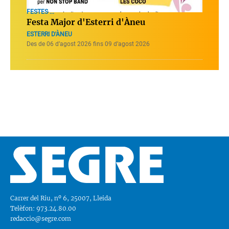
FESTES ...
Festa Major d'Esterri d'Àneu
ESTERRI D'ÀNEU
Des de 06 d’agost 2026 fins 09 d’agost 2026
Carrer del Riu, nº 6, 25007, Lleida
Telèfon: 973.24.80.00
redaccio@segre.com