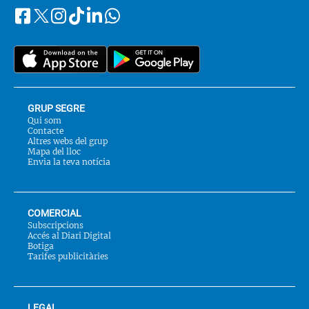
Facebook
Instagram
Tiktok
Linkedin
Whatsapp
Segueix-
Twitter
nos
a::
GRUP SEGRE
Qui som
Contacte
Altres webs del grup
Mapa del lloc
Envia la teva notícia
COMERCIAL
Subscripcions
Accés al Diari Digital
Botiga
Tarifes publicitàries
LEGAL