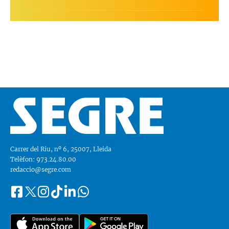
Carrer del Riu, nº 6, 25007, Lleida
Telèfon: 973.24.80.00
redaccio@segre.com
Facebook
Instagram
Tiktok
Linkedin
Whatsapp
Segueix-
Twitter
nos
a::