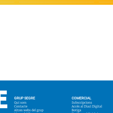
GRUP SEGRE
COMERCIAL
Qui som
Subscripcions
Contacte
Accés al Diari Digital
Altres webs del grup
Botiga