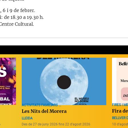
, 6 i 9 de febrer.
: de 18.30 a 19.30 h.
Centre Cultural.
FIRES I M
ACTIVITATS FAMILIARS ...
Fira d
Les Nits del Morera
BELLVER 
LLEIDA
6
Des de 27 de juny 2026 fins 22 d’agost 2026
10 d’agos