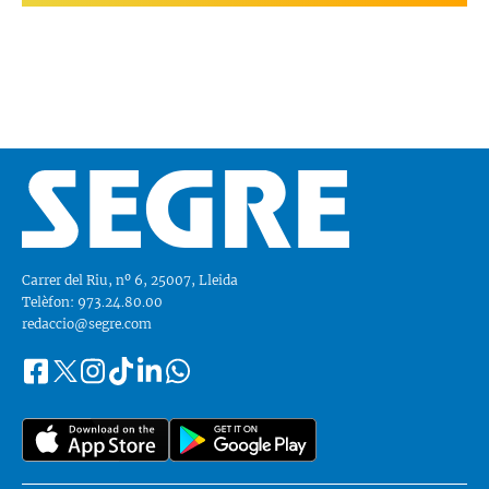
Carrer del Riu, nº 6, 25007, Lleida
Telèfon: 973.24.80.00
redaccio@segre.com
Facebook
Instagram
Tiktok
Linkedin
Whatsapp
Segueix-
Twitter
nos
a::