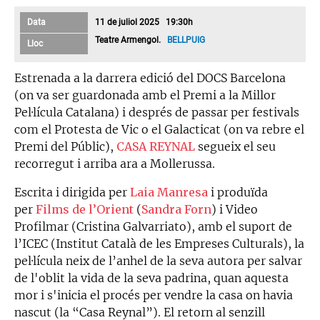
Data
11 de juliol 2025 19:30h
Teatre Armengol.
BELLPUIG
Lloc
Estrenada a la darrera edició del DOCS Barcelona
(on va ser guardonada amb el Premi a la Millor
Pel·lícula Catalana) i després de passar per festivals
com el Protesta de Vic o el Galacticat (on va rebre el
Premi del Públic),
CASA REYNAL
segueix el seu
recorregut i arriba ara a Mollerussa.
Escrita i dirigida per
Laia Manresa
i produïda
per
Films de l’Orient
(
Sandra Forn
) i Video
Profilmar (Cristina Galvarriato), amb el suport de
l’ICEC (Institut Català de les Empreses Culturals), la
pel·lícula neix de l’anhel de la seva autora per salvar
de l'oblit la vida de la seva padrina, quan aquesta
mor i s'inicia el procés per vendre la casa on havia
nascut (la “Casa Reynal”). El retorn al senzill