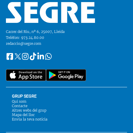
Carrer del Riu, nº 6, 25007, Lleida
Telèfon: 973.24.80.00
redaccio@segre.com
Facebook
Instagram
Tiktok
Linkedin
Whatsapp
Segueix-
Twitter
nos
a::
GRUP SEGRE
Qui som
Contacte
Altres webs del grup
Mapa del lloc
Envia la teva notícia