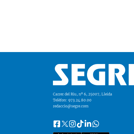
Carrer del Riu, nº 6, 25007, Lleida
Telèfon: 973.24.80.00
redaccio@segre.com
Facebook
Instagram
Tiktok
Linkedin
Whatsapp
Segueix-
Twitter
nos