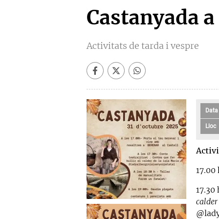
Castanyada a
Activitats de tarda i vespre
Data
Lloc
Activi
17.00 
17.30
calder
@lady