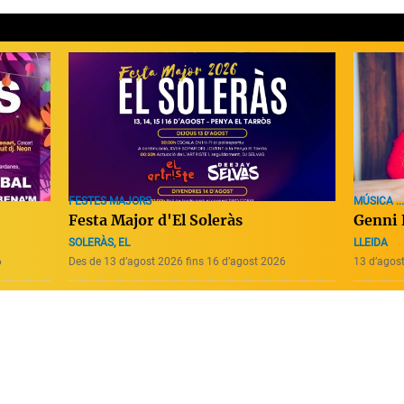
MÚSICA ...
FESTES MAJORS
Genni
Festa Major d'El Soleràs
LLEIDA
SOLERÀS, EL
6
Des de 13 d’agost 2026 fins 16 d’agost 2026
13 d’agos