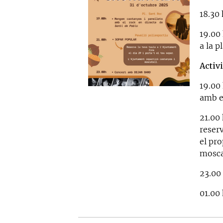
18.30 
19.00
a la p
Activi
19.00 
amb el
21.00 
reserv
el pr
mosca
23.00
01.00