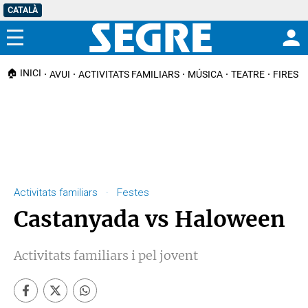
CATALÀ
Menú
🏠 INICI
AVUI
ACTIVITATS FAMILIARS
MÚSICA
TEATRE
FIRES I
Activitats familiars · Festes
Castanyada vs Haloween
Activitats familiars i pel jovent