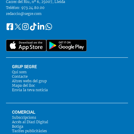
Carrer del Riu, nº 6, 25007, Lleida
Telèfon: 973.24.80.00
redaccio@segre.com
Facebook
Instagram
Tiktok
Linkedin
Whatsapp
Segueix-
Twitter
nos
a::
GRUP SEGRE
Qui som
Contacte
Altres webs del grup
Mapa del lloc
Envia la teva notícia
COMERCIAL
Subscripcions
Accés al Diari Digital
Botiga
Tarifes publicitàries