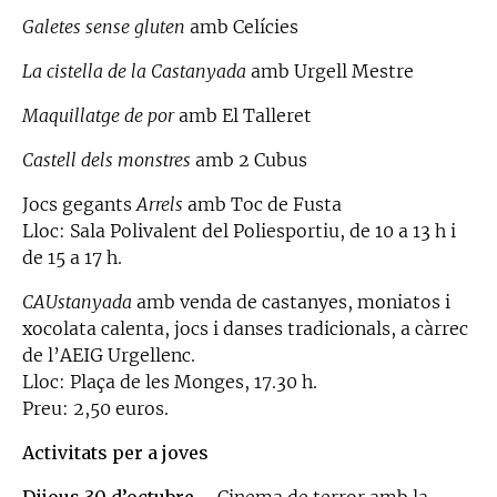
Galetes sense gluten
amb Celícies
La cistella de la Castanyada
amb Urgell Mestre
Maquillatge de por
amb El Talleret
Castell dels monstres
amb 2 Cubus
Jocs gegants
Arrels
amb Toc de Fusta
Lloc: Sala Polivalent del Poliesportiu, de 10 a 13 h i
de 15 a 17 h.
CAUstanyada
amb venda de castanyes, moniatos i
xocolata calenta, jocs i danses tradicionals, a càrrec
de l’AEIG Urgellenc.
Lloc: Plaça de les Monges, 17.30 h.
Preu: 2,50 euros.
Activitats per a joves
Dijous 30 d’octubre
– Cinema de terror amb la