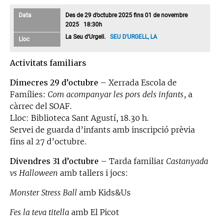
Data
Des de 29 d’octubre 2025 fins 01 de novembre
2025 18:30h
La Seu d'Urgell.
SEU D'URGELL, LA
Lloc
Activitats familiars
Dimecres 29 d’octubre
– Xerrada Escola de
Famílies:
Com acompanyar les pors dels infants
, a
càrrec del SOAF.
Lloc: Biblioteca Sant Agustí, 18.30 h.
Servei de guarda d’infants amb inscripció prèvia
fins al 27 d’octubre.
Divendres 31 d’octubre
– Tarda familiar
Castanyada
vs Halloween
amb tallers i jocs:
Monster Stress Ball
amb Kids&Us
Fes la teva titella
amb El Picot