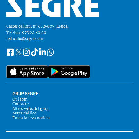
Carrer del Riu, nº 6, 25007, Lleida
Telèfon: 973.24.80.00
redaccio@segre.com
Facebook
Instagram
Tiktok
Linkedin
Whatsapp
Segueix-
Twitter
nos
a::
GRUP SEGRE
Qui som
Contacte
Altres webs del grup
Mapa del lloc
Envia la teva notícia