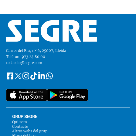
Carrer del Riu, nº 6, 25007, Lleida
Telèfon: 973.24.80.00
redaccio@segre.com
Facebook
Instagram
Tiktok
Linkedin
Whatsapp
Segueix-
Twitter
nos
a::
GRUP SEGRE
Qui som
Contacte
Altres webs del grup
Mapa del lloc