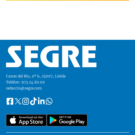
Carrer del Riu, nº 6, 25007, Lleida
Telèfon: 973.24.80.00
redaccio@segre.com
Facebook
Instagram
Tiktok
Linkedin
Whatsapp
Segueix-
Twitter
nos
a::