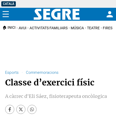
CATALÀ
Menú
🏠 INICI
AVUI
ACTIVITATS FAMILIARS
MÚSICA
TEATRE
FIRES I
Esports · Commemoracions
Classe d’exercici físic
A càrrec d'Eli Sáez, fisioterapeuta oncòlogica