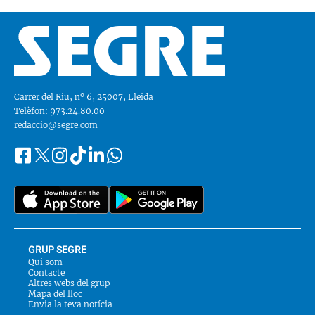
Carrer del Riu, nº 6, 25007, Lleida
Telèfon: 973.24.80.00
redaccio@segre.com
Facebook
Instagram
Tiktok
Linkedin
Whatsapp
Segueix-
Twitter
nos
a::
GRUP SEGRE
Qui som
Contacte
Altres webs del grup
Mapa del lloc
Envia la teva notícia