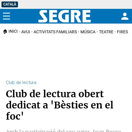
CATALÀ
Menú
🏠 INICI
AVUI
ACTIVITATS FAMILIARS
MÚSICA
TEATRE
FIRES I
Club de lectura
Club de lectura obert
dedicat a 'Bèsties en el
foc'
Amb la participació del seu autor, Joan Roure,