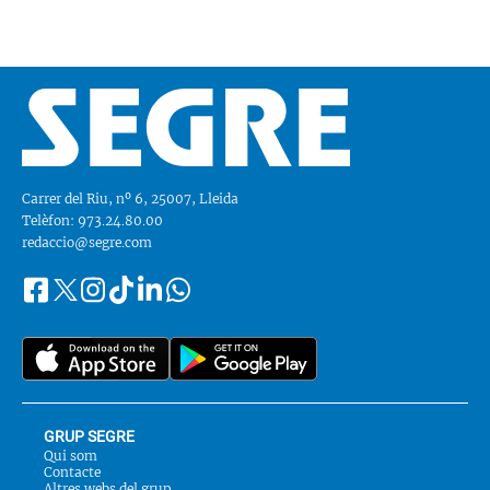
Carrer del Riu, nº 6, 25007, Lleida
Telèfon: 973.24.80.00
redaccio@segre.com
Facebook
Instagram
Tiktok
Linkedin
Whatsapp
Segueix-
Twitter
nos
a::
GRUP SEGRE
Qui som
Contacte
Altres webs del grup