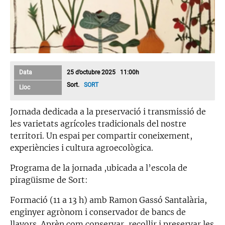
Data
25 d’octubre 2025 11:00h
Sort.
SORT
Lloc
Jornada dedicada a la preservació i transmissió de
les varietats agrícoles tradicionals del nostre
territori. Un espai per compartir coneixement,
experiències i cultura agroecològica.
Programa de la jornada ,ubicada a l’escola de
piragüisme de Sort:
Formació (11 a 13 h) amb Ramon Gassó Santalària,
enginyer agrònom i conservador de bancs de
llavors. Aprèn com conservar, recollir i preservar les