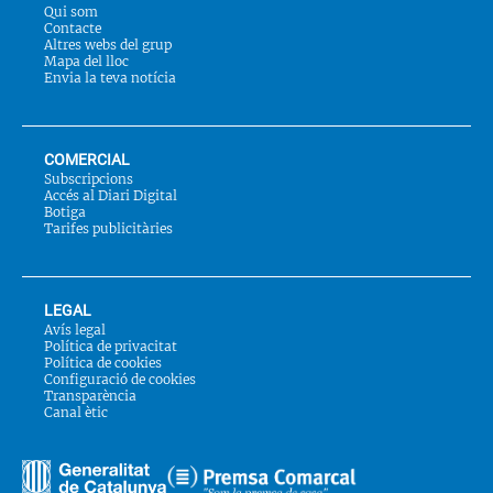
Qui som
Contacte
Altres webs del grup
Mapa del lloc
Envia la teva notícia
COMERCIAL
Subscripcions
Accés al Diari Digital
Botiga
Tarifes publicitàries
LEGAL
Avís legal
Política de privacitat
Política de cookies
Configuració de cookies
Transparència
Canal ètic