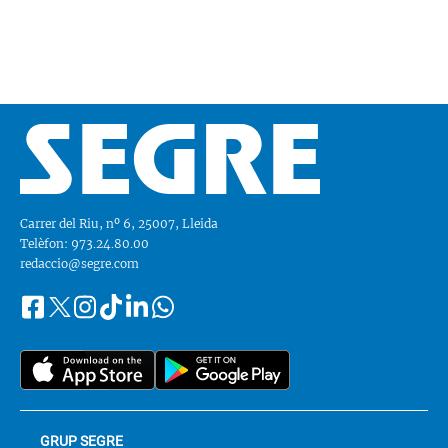
Carrer del Riu, nº 6, 25007, Lleida
Telèfon: 973.24.80.00
redaccio@segre.com
Facebook
Instagram
Tiktok
Linkedin
Whatsapp
Segueix-
Twitter
nos
a::
GRUP SEGRE