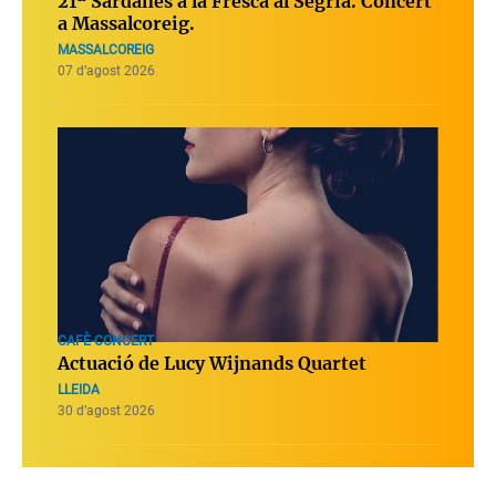
21ª Sardanes a la Fresca al Segrià. Concert
a Massalcoreig.
MASSALCOREIG
07 d’agost 2026
CAFÈ-CONCERT
Actuació de Lucy Wijnands Quartet
LLEIDA
30 d’agost 2026