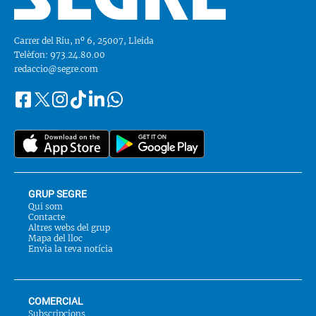
Carrer del Riu, nº 6, 25007, Lleida
Telèfon: 973.24.80.00
redaccio@segre.com
Facebook
Instagram
Tiktok
Linkedin
Whatsapp
Segueix-
Twitter
nos
a::
GRUP SEGRE
Qui som
Contacte
Altres webs del grup
Mapa del lloc
Envia la teva notícia
COMERCIAL
Subscripcions