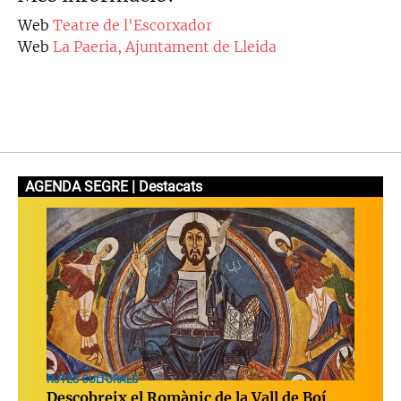
Web
Teatre de l'Escorxador
Web
La Paeria, Ajuntament de Lleida
AGENDA SEGRE | Destacats
RUTES CULTURALS
Descobreix el Romànic de la Vall de Boí