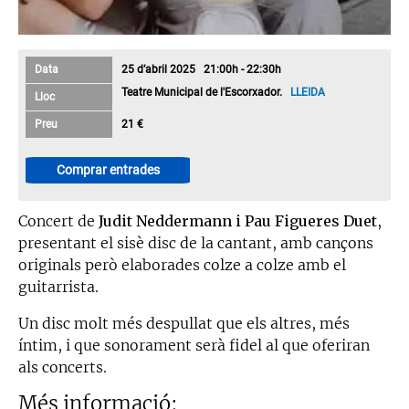
Data
25 d’abril 2025 21:00h - 22:30h
Teatre Municipal de l'Escorxador.
LLEIDA
Lloc
Preu
21 €
Comprar entrades
Concert de
Judit Neddermann i Pau Figueres Duet
,
presentant el sisè disc de la cantant, amb cançons
originals però elaborades colze a colze amb el
guitarrista.
Un disc molt més despullat que els altres, més
íntim, i que sonorament serà fidel al que oferiran
als concerts.
Més informació: