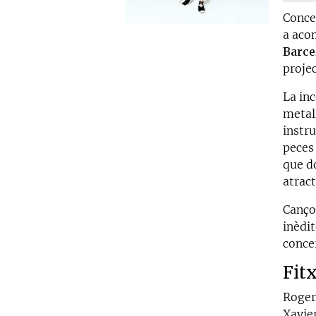
Conce
a aco
Barce
projec
La inc
metal
instr
peces
que d
atrac
Canço
inèdi
conce
Fit
Roger
Xavier