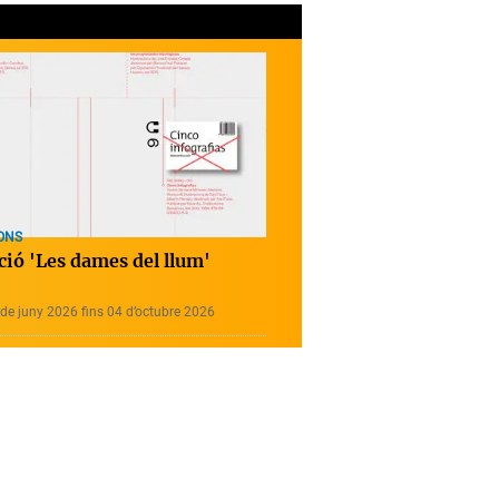
ONS
ció 'Les dames del llum'
de juny 2026 fins 04 d’octubre 2026