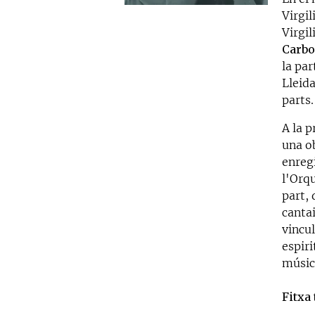
Virgi
Virgil
Carbo
la par
Lleid
parts
A la 
una o
enreg
l'Orq
part, 
cantai
vincu
espiri
músic
Fitxa