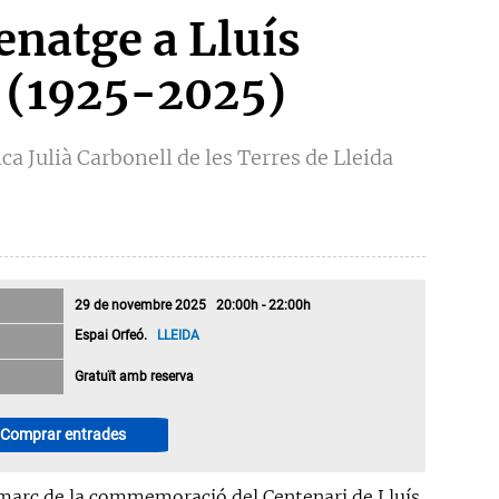
natge a Lluís
rà (1925-2025)
ca Julià Carbonell de les Terres de Lleida
29 de novembre 2025 20:00h - 22:00h
Espai Orfeó.
LLEIDA
Gratuït amb reserva
Comprar entrades
 marc de la commemoració del Centenari de Lluís