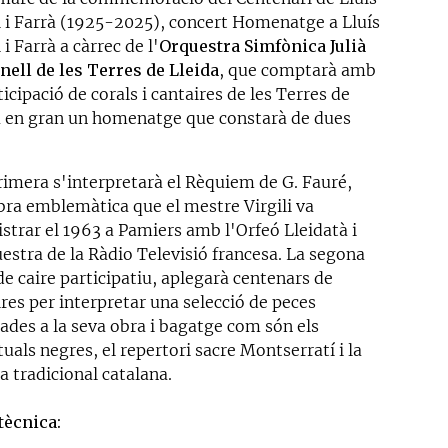
li i Farrà (1925-2025), concert Homenatge a Lluís
i i Farrà a càrrec de l'
Orquestra Simfònica Julià
nell de les Terres de Lleida
, que comptarà amb
ticipació de corals i cantaires de les Terres de
a en gran un homenatge que constarà de dues
.
primera s'interpretarà el Rèquiem de G. Fauré,
bra emblemàtica que el mestre Virgili va
istrar el 1963 a Pamiers amb l'Orfeó Lleidatà i
uestra de la Ràdio Televisió francesa. La segona
de caire participatiu, aplegarà centenars de
res per interpretar una selecció de peces
lades a la seva obra i bagatge com són els
tuals negres, el repertori sacre Montserratí i la
a tradicional catalana.
 tècnica: