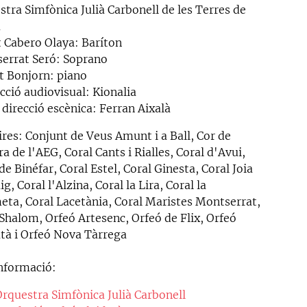
stra Simfònica Julià Carbonell de les Terres de
a
t Cabero Olaya: Baríton
errat Seró: Soprano
t Bonjorn: piano
cció audiovisual: Kionalia
 direcció escènica: Ferran Aixalà
ires: Conjunt de Veus Amunt i a Ball, Cor de
 de l'AEG, Coral Cants i Rialles, Coral d'Avui,
de Binéfar, Coral Estel, Coral Ginesta, Coral Joia
g, Coral l'Alzina, Coral la Lira, Coral la
eta, Coral Lacetània, Coral Maristes Montserrat,
 Shalom, Orfeó Artesenc, Orfeó de Flix, Orfeó
atà i Orfeó Nova Tàrrega
nformació:
Orquestra Simfònica Julià Carbonell