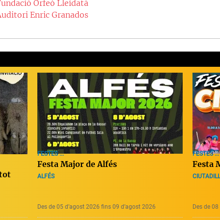
Fundació Orfeó Lleidatà
Auditori Enric Granados
FESTES ...
FESTES ...
Festa Major de Alfés
Festa M
tot
ALFÉS
CIUTADIL
Des de 05 d’agost 2026 fins 09 d’agost 2026
Des de 08 