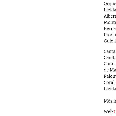
Orque
Lleid
Alber
Monts
Berna
Produ
Guió i
Canta
Cambra
Coral 
de Mai
Palom
Coral
Lleid
Més i
Web