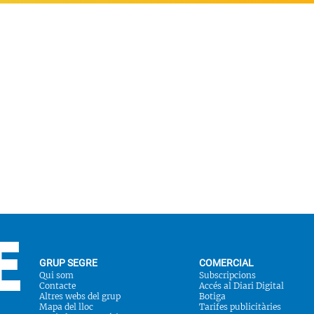
GRUP SEGRE
COMERCIAL
Qui som
Subscripcions
Contacte
Accés al Diari Digital
Altres webs del grup
Botiga
Mapa del lloc
Tarifes publicitàries