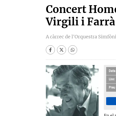
Concert Home
Virgili i Far
A càrrec de l'Orquestra Simfòni
Data
Lloc
Preu
En el