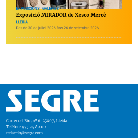
EXPOSICIONS I GALERIES
Exposició MIRADOR de Xesco Mercè
LLEIDA
Des de 30 de juliol 2026 fins 26 de setembre 2026
Carrer del Riu, nº 6, 25007, Lleida
Telèfon: 973.24.80.00
redaccio@segre.com