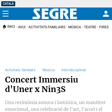
CATALÀ
Menú
🏠 INICI
AVUI
ACTIVITATS FAMILIARS
MÚSICA
TEATRE
FIRES I
Activitats familiars · Música · Interdisciplinar
Concert Immersiu
d'Uner x Nin3S
Una cerimònia sonora i lumínica, un manifest
emocional, una celebració de l'art, l'arrel i el