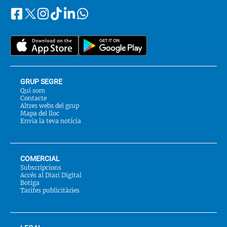
Facebook
Instagram
Tiktok
Linkedin
Whatsapp
Segueix-
Twitter
nos
a::
GRUP SEGRE
Qui som
Contacte
Altres webs del grup
Mapa del lloc
Envia la teva notícia
COMERCIAL
Subscripcions
Accés al Diari Digital
Botiga
Tarifes publicitàries