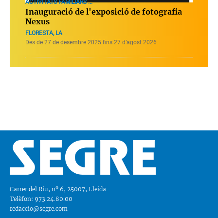
ACTIVITATS FAMILIARS ...
Inauguració de l'exposició de fotografia
Nexus
FLORESTA, LA
Des de 27 de desembre 2025 fins 27 d’agost 2026
Carrer del Riu, nº 6, 25007, Lleida
Telèfon: 973.24.80.00
redaccio@segre.com