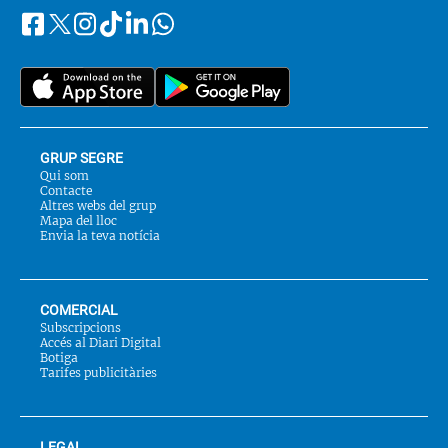
Facebook
Instagram
Tiktok
Linkedin
Whatsapp
Segueix-
Twitter
nos
a::
GRUP SEGRE
Qui som
Contacte
Altres webs del grup
Mapa del lloc
Envia la teva notícia
COMERCIAL
Subscripcions
Accés al Diari Digital
Botiga
Tarifes publicitàries
LEGAL