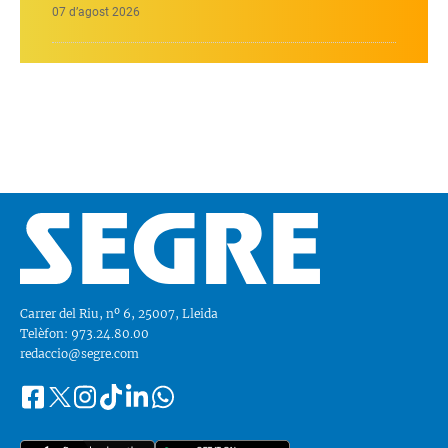
07 d’agost 2026
Carrer del Riu, nº 6, 25007, Lleida
Telèfon: 973.24.80.00
redaccio@segre.com
Facebook
Instagram
Tiktok
Linkedin
Whatsapp
Segueix-
Twitter
nos
a::