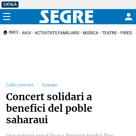
CATALÀ
Menú
🏠 INICI
AVUI
ACTIVITATS FAMILIARS
MÚSICA
TEATRE
FIRES I
Cafè-concert · Solidari
Concert solidari a
benefici del poble
saharaui
Organitzat per Sàhara Ponent tindrà lloc