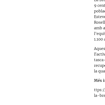
9 cent
poblac
Esteve
Rosell
amb al
l’equi
1.100
Aques
l!acti
tasca 
recupe
la qua
Més i
ttps:
la-br