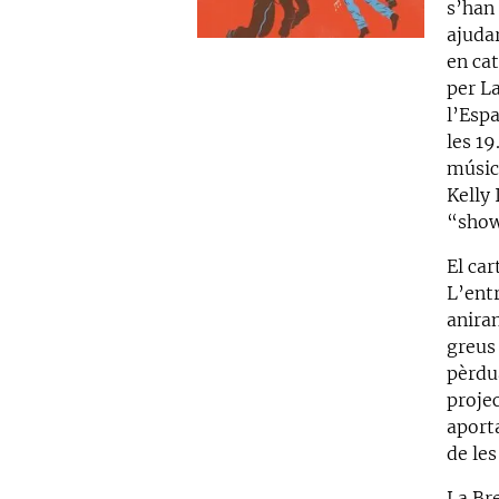
s’han 
ajudar
en cat
per L
l’Espa
les 1
músics
Kelly 
“show
El car
L’entr
anira
greus
pèrdua
projec
aporta
de les
La Bre