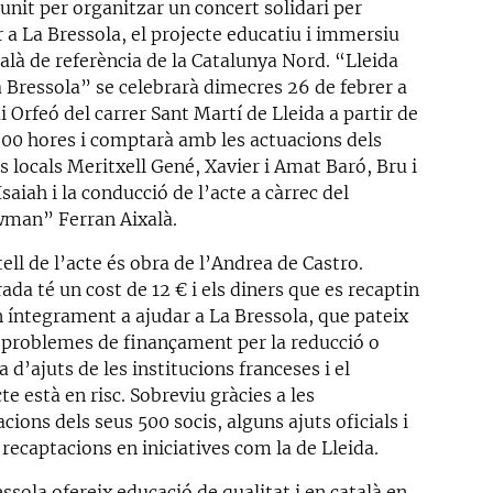
unit per organitzar un concert solidari per
 a La Bressola, el projecte educatiu i immersiu
alà de referència de la Catalunya Nord. “Lleida
a Bressola” se celebrarà dimecres 26 de febrer a
i Orfeó del carrer Sant Martí de Lleida a partir de
9.00 hores i comptarà amb les actuacions dels
 locals Meritxell Gené, Xavier i Amat Baró, Bru i
Isaiah i la conducció de l’acte a càrrec del
man” Ferran Aixalà.
tell de l’acte és obra de l’Andrea de Castro.
ada té un cost de 12 € i els diners que es recaptin
n íntegrament a ajudar a La Bressola, que pateix
 problemes de finançament per la reducció o
 d’ajuts de les institucions franceses i el
te està en risc. Sobreviu gràcies a les
cions dels seus 500 socis, alguns ajuts oficials i
 recaptacions en iniciatives com la de Lleida.
ssola ofereix educació de qualitat i en català en