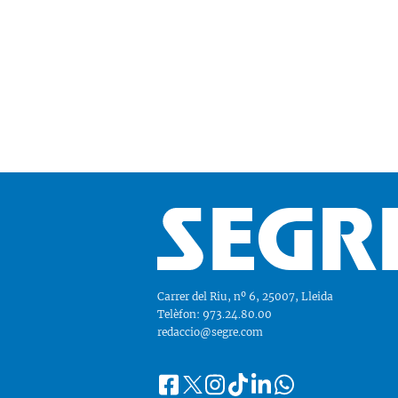
Carrer del Riu, nº 6, 25007, Lleida
Telèfon: 973.24.80.00
redaccio@segre.com
Facebook
Instagram
Tiktok
Linkedin
Whatsapp
Segueix-