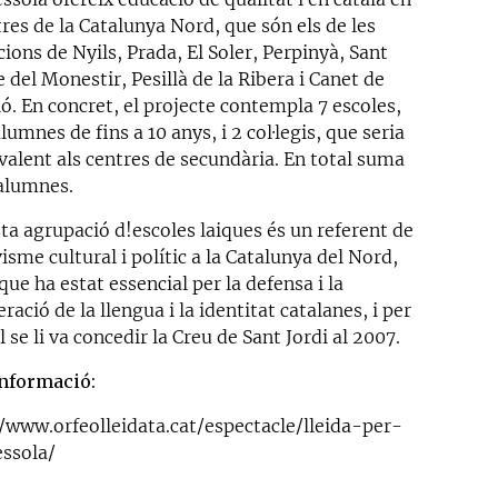
res de la Catalunya Nord, que són els de les
ions de Nyils, Prada, El Soler, Perpinyà, Sant
 del Monestir, Pesillà de la Ribera i Canet de
ó. En concret, el projecte contempla 7 escoles,
umnes de fins a 10 anys, i 2 col·legis, que seria
valent als centres de secundària. En total suma
 alumnes.
ta agrupació d!escoles laiques és un referent de
visme cultural i polític a la Catalunya del Nord,
que ha estat essencial per la defensa i la
ració de la llengua i la identitat catalanes, i per
l se li va concedir la Creu de Sant Jordi al 2007.
nformació:
//www.orfeolleidata.cat/espectacle/lleida-per-
essola/