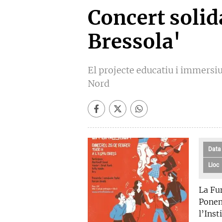
Concert solida
Bressola'
El projecte educatiu i immersiu
Nord
Data
Lloc
La Fu
Ponen
l’Inst