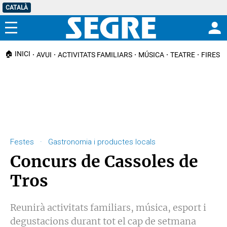
CATALÀ
Menú
🏠 INICI
AVUI
ACTIVITATS FAMILIARS
MÚSICA
TEATRE
FIRES I
Festes · Gastronomia i productes locals
Concurs de Cassoles de
Tros
Reunirà activitats familiars, música, esport i
degustacions durant tot el cap de setmana