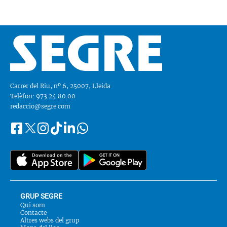
Carrer del Riu, nº 6, 25007, Lleida
Telèfon: 973.24.80.00
redaccio@segre.com
Facebook
Instagram
Tiktok
Linkedin
Whatsapp
Segueix-
Twitter
nos
a::
GRUP SEGRE
Qui som
Contacte
Altres webs del grup