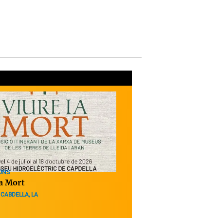
ONS
la Mort
 CABDELLA, LA