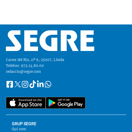
Carrer del Riu, nº 6, 25007, Lleida
Telèfon: 973.24.80.00
redaccio@segre.com
Facebook
Instagram
Tiktok
Linkedin
Whatsapp
Segueix-
Twitter
nos
a::
GRUP SEGRE
Qui som