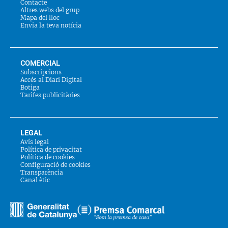
Contacte
Altres webs del grup
Mapa del lloc
Envia la teva notícia
COMERCIAL
Subscripcions
Accés al Diari Digital
Botiga
Tarifes publicitàries
LEGAL
Avís legal
Política de privacitat
Política de cookies
Configuració de cookies
Transparència
Canal ètic