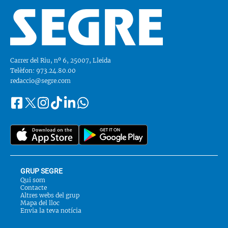
Carrer del Riu, nº 6, 25007, Lleida
Telèfon: 973.24.80.00
redaccio@segre.com
Facebook
Instagram
Tiktok
Linkedin
Whatsapp
Segueix-
Twitter
nos
a::
GRUP SEGRE
Qui som
Contacte
Altres webs del grup
Mapa del lloc
Envia la teva notícia