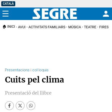
CATALÀ
Menú
🏠 INICI
AVUI
ACTIVITATS FAMILIARS
MÚSICA
TEATRE
FIRES I
Presentacions i col·loquis
Cuits pel clima
Presentació del llibre