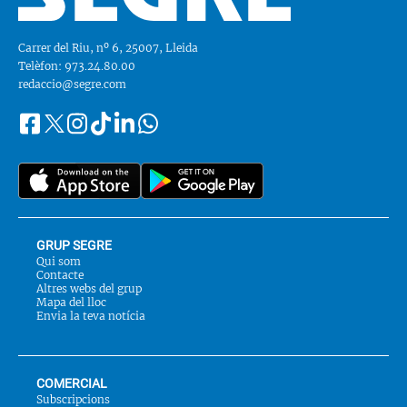
Carrer del Riu, nº 6, 25007, Lleida
Telèfon: 973.24.80.00
redaccio@segre.com
Facebook
Instagram
Tiktok
Linkedin
Whatsapp
Segueix-
Twitter
nos
a::
GRUP SEGRE
Qui som
Contacte
Altres webs del grup
Mapa del lloc
Envia la teva notícia
COMERCIAL
Subscripcions