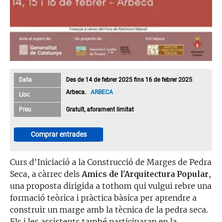
Data
Des de 14 de febrer 2025 fins 16 de febrer 2025
Arbeca.
ARBECA
Lloc
Preu
Gratuït, aforament limitat
Comprar entrades
Curs d'Iniciació a la Construcció de Marges de Pedra
Seca, a càrrec dels
Amics de l'Arquitectura Popular
,
una proposta dirigida a tothom qui vulgui rebre una
formació teòrica i pràctica bàsica per aprendre a
construir un marge amb la tècnica de la pedra seca.
Els i les assistents també participaran en la