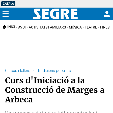
CATALÀ
Menú
🏠 INICI
AVUI
ACTIVITATS FAMILIARS
MÚSICA
TEATRE
FIRES I
Cursos i tallers · Tradicions populars
Curs d'Iniciació a la
Construcció de Marges a
Arbeca
Una proposta dirigida a tothom qui vulgui