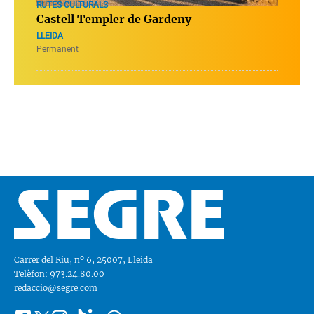
RUTES CULTURALS
Castell Templer de Gardeny
LLEIDA
Permanent
Carrer del Riu, nº 6, 25007, Lleida
Telèfon: 973.24.80.00
redaccio@segre.com