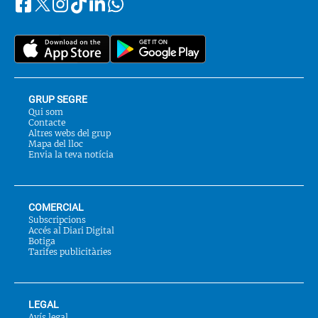
Facebook
Instagram
Tiktok
Linkedin
Whatsapp
Segueix-
Twitter
nos
a::
GRUP SEGRE
Qui som
Contacte
Altres webs del grup
Mapa del lloc
Envia la teva notícia
COMERCIAL
Subscripcions
Accés al Diari Digital
Botiga
Tarifes publicitàries
LEGAL
Avís legal