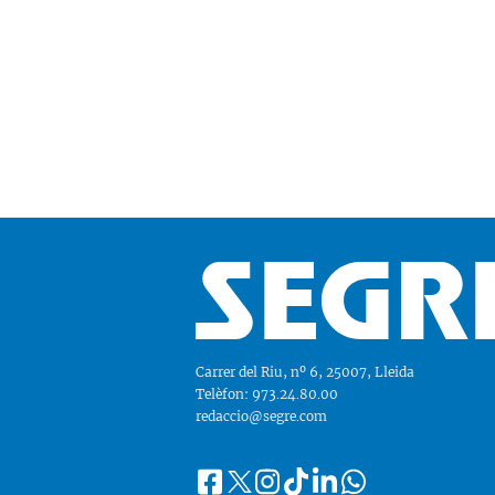
Carrer del Riu, nº 6, 25007, Lleida
Telèfon: 973.24.80.00
redaccio@segre.com
Facebook
Instagram
Tiktok
Linkedin
Whatsapp
Segueix-