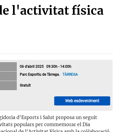
 l'activitat física
06 d’abril 2025 09:30h - 14:00h
Parc Esportiu de Tàrrega.
TÀRREGA
Gratuït
Web esdeveniment
gidoria d'Esports i Salut proposa un seguit
ivitats populars per commemorar el Dia
acional de l'Activitat Física amb la col·laboració