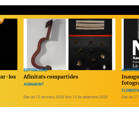
ACTIVITAT
EXPOSICIONS
Inaugu
var-los
Afinitats compartides
fotogr
AGRAMUNT
FLORESTA
Des de 15 de març 2026 fins 13 de setembre 2026
Des de 27