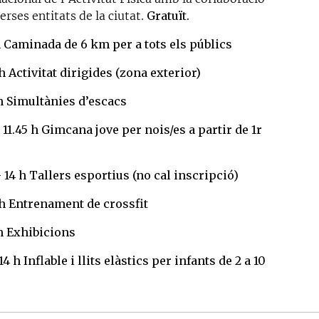
erses entitats de la ciutat.
Gratuït.
h Caminada de 6 km per a tots els públics
h Activitat dirigides (zona exterior)
 h Simultànies d’escacs
- 11.45 h Gimcana jove per nois/es a partir de 1r
- 14 h Tallers esportius (no cal inscripció)
 h Entrenament de crossfit
 h Exhibicions
 14 h Inflable i llits elàstics per infants de 2 a 10