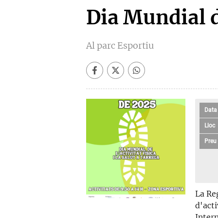
Dia Mundial de
Al parc Esportiu
Data
Lloc
Preu
La Re
d'act
Intern