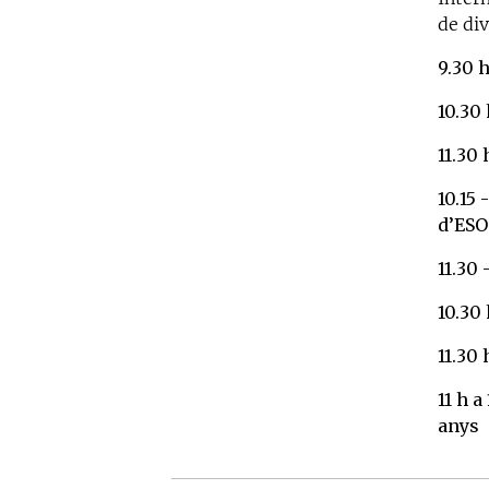
de div
9.30 
10.30 
11.30
10.15 
d’ESO
11.30 
10.30
11.30
11 h a
anys