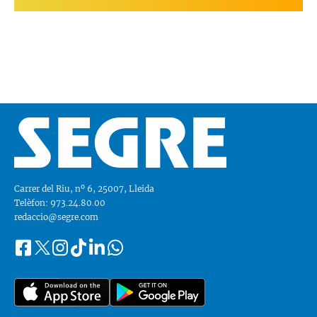
Carrer del Riu, nº 6, 25007, Lleida
Telèfon: 973.24.80.00
redaccio@segre.com
Facebook
Instagram
Tiktok
Linkedin
Whatsapp
Segueix-
Twitter
nos
a::