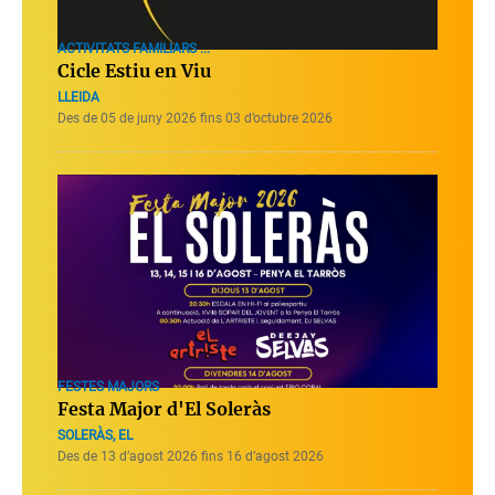
ACTIVITATS FAMILIARS ...
Cicle Estiu en Viu
LLEIDA
Des de 05 de juny 2026 fins 03 d’octubre 2026
FESTES MAJORS
Festa Major d'El Soleràs
SOLERÀS, EL
Des de 13 d’agost 2026 fins 16 d’agost 2026