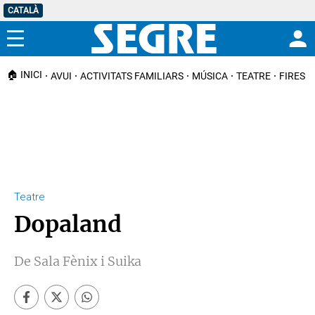
CATALÀ
Menú
🏠 INICI
AVUI
ACTIVITATS FAMILIARS
MÚSICA
TEATRE
FIRES I
Teatre
Dopaland
De Sala Fènix i Suika