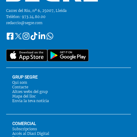
Carrer del Riu, nº 6, 25007, Lleida
Telèfon: 973.24.80.00
redaccio@segre.com
Facebook
Instagram
Tiktok
Linkedin
Whatsapp
Segueix-
Twitter
nos
a::
GRUP SEGRE
Qui som
Contacte
Altres webs del grup
Mapa del lloc
Envia la teva notícia
COMERCIAL
Subscripcions
Accés al Diari Digital