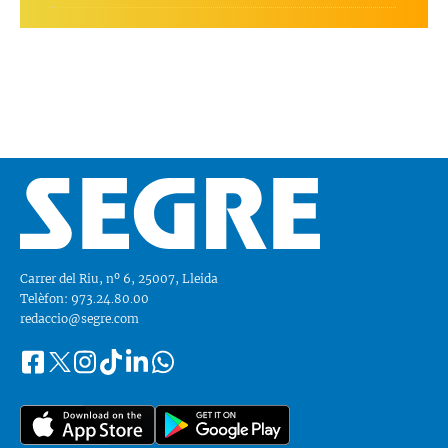
Carrer del Riu, nº 6, 25007, Lleida
Telèfon: 973.24.80.00
redaccio@segre.com
Facebook
Instagram
Tiktok
Linkedin
Whatsapp
Segueix-
Twitter
nos
a::