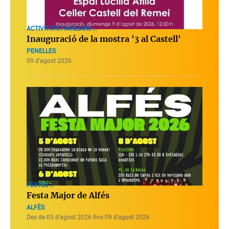
ACTIVITATS FAMILIARS ...
Inauguració de la mostra '3 al Castell'
PENELLES
09 d’agost 2026
FESTES ...
Festa Major de Alfés
ALFÉS
Des de 05 d’agost 2026 fins 09 d’agost 2026