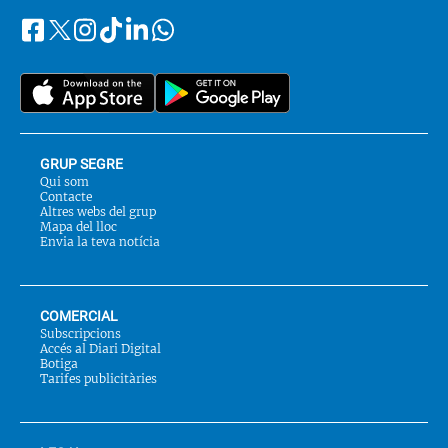
Facebook
Instagram
Tiktok
Linkedin
Whatsapp
Segueix-
Twitter
nos
a::
GRUP SEGRE
Qui som
Contacte
Altres webs del grup
Mapa del lloc
Envia la teva notícia
COMERCIAL
Subscripcions
Accés al Diari Digital
Botiga
Tarifes publicitàries