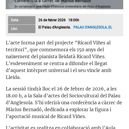
Data
26 de febrer 2026 18:00h
El Palau d'Anglesola.
PALAU D'ANGLESOLA, EL
Lloc
L’acte forma part del projecte “Ricard Viñes al
territori”, que commemora els 150 anys del
naixement del pianista lleidatà Ricard Viñes.
L’esdeveniment se centra a difondre el llegat
d’aquest intèrpret universal i el seu vincle amb
Lleida.
La sessió tindrà lloc el 26 de febrer de 2026, a les
18.00 h, a la Sala d’actes del Sociocultural del Palau
d’Anglesola. S’hi oferirà una conferència a càrrec de
Màrius Bernadó, dedicada a explorar la figura i
l’aportació musical de Ricard Viñes.
L’activitat es realitza en col·laboració amb l’Aula