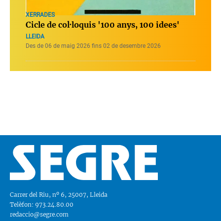
XERRADES
Cicle de col·loquis '100 anys, 100 idees'
LLEIDA
Des de 06 de maig 2026 fins 02 de desembre 2026
Carrer del Riu, nº 6, 25007, Lleida
Telèfon: 973.24.80.00
redaccio@segre.com