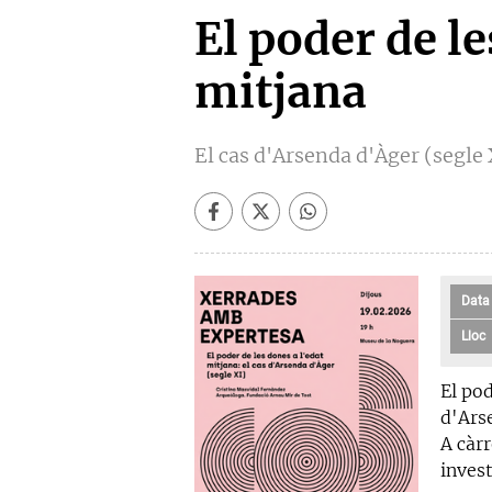
El poder de le
mitjana
El cas d'Arsenda d'Àger (segle 
Data
Lloc
El pod
d'Ars
A càr
inves