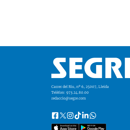
Carrer del Riu, nº 6, 25007, Lleida
Telèfon: 973.24.80.00
redaccio@segre.com
Facebook
Instagram
Tiktok
Linkedin
Whatsapp
Segueix-
Twitter
nos