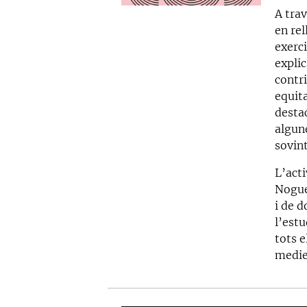
A tra
en rel
exerc
expli
contr
equit
destac
algun
sovint
L’act
Noguer
i de d
l’estu
tots e
mediev