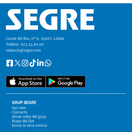
Carrer del Riu, nº 6, 25007, Lleida
Telèfon: 973.24.80.00
redaccio@segre.com
Facebook
Instagram
Tiktok
Linkedin
Whatsapp
Segueix-
Twitter
nos
a::
GRUP SEGRE
Qui som
Contacte
Altres webs del grup
Mapa del lloc
Envia la teva notícia