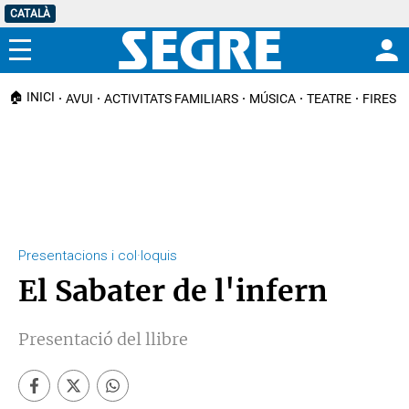
CATALÀ
Menú
🏠 INICI
AVUI
ACTIVITATS FAMILIARS
MÚSICA
TEATRE
FIRES I
Presentacions i col·loquis
El Sabater de l'infern
Presentació del llibre