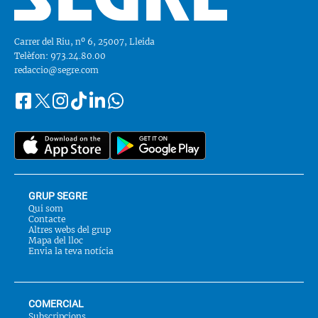
Carrer del Riu, nº 6, 25007, Lleida
Telèfon: 973.24.80.00
redaccio@segre.com
Facebook
Instagram
Tiktok
Linkedin
Whatsapp
Segueix-
Twitter
nos
a::
GRUP SEGRE
Qui som
Contacte
Altres webs del grup
Mapa del lloc
Envia la teva notícia
COMERCIAL
Subscripcions