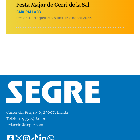
Festa Major de Gerri de la Sal
BAIX PALLARS
Des de 13 d’agost 2026 fins 16 d’agost 2026
Carrer del Riu, nº 6, 25007, Lleida
Telèfon: 973.24.80.00
redaccio@segre.com
Facebook
Instagram
Tiktok
Linkedin
Whatsapp