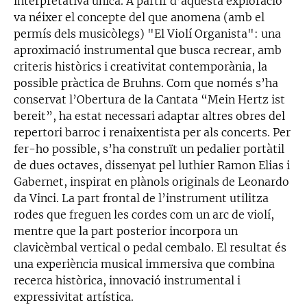
interpretativa única. A partir d’aquesta exploració
va néixer el concepte del que anomena (amb el
permís dels musicòlegs) "El Violí Organista": una
aproximació instrumental que busca recrear, amb
criteris històrics i creativitat contemporània, la
possible pràctica de Bruhns. Com que només s’ha
conservat l’Obertura de la Cantata “Mein Hertz ist
bereit”, ha estat necessari adaptar altres obres del
repertori barroc i renaixentista per als concerts. Per
fer-ho possible, s’ha construït un pedalier portàtil
de dues octaves, dissenyat pel luthier Ramon Elias i
Gabernet, inspirat en plànols originals de Leonardo
da Vinci. La part frontal de l’instrument utilitza
rodes que freguen les cordes com un arc de violí,
mentre que la part posterior incorpora un
clavicèmbal vertical o pedal cembalo. El resultat és
una experiència musical immersiva que combina
recerca històrica, innovació instrumental i
expressivitat artística.