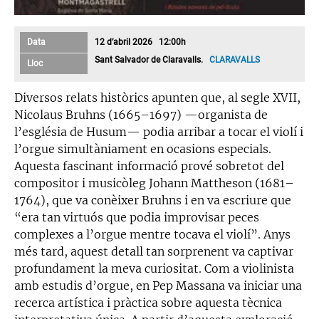
Data
12 d’abril 2026 12:00h
Sant Salvador de Claravalls.
CLARAVALLS
Lloc
Diversos relats històrics apunten que, al segle XVII,
Nicolaus Bruhns (1665–1697) —organista de
l’església de Husum— podia arribar a tocar el violí i
l’orgue simultàniament en ocasions especials.
Aquesta fascinant informació prové sobretot del
compositor i musicòleg Johann Mattheson (1681–
1764), que va conèixer Bruhns i en va escriure que
“era tan virtuós que podia improvisar peces
complexes a l’orgue mentre tocava el violí”. Anys
més tard, aquest detall tan sorprenent va captivar
profundament la meva curiositat. Com a violinista
amb estudis d’orgue, en Pep Massana va iniciar una
recerca artística i pràctica sobre aquesta tècnica