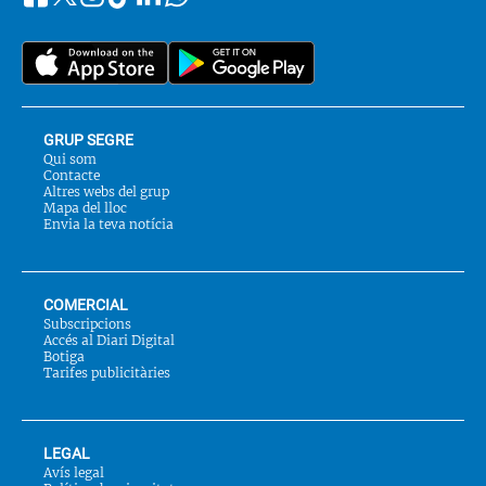
Segueix-
Twitter
nos
a::
GRUP SEGRE
Qui som
Contacte
Altres webs del grup
Mapa del lloc
Envia la teva notícia
COMERCIAL
Subscripcions
Accés al Diari Digital
Botiga
Tarifes publicitàries
LEGAL
Avís legal